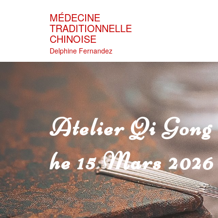
Skip
to
MÉDECINE
content
TRADITIONNELLE
CHINOISE
Delphine Fernandez
Atelier Qi Gong
He 15 Mars 2026