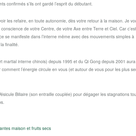
ts confirmés s’ils ont gardé l’esprit du débutant.
r les refaire, en toute autonomie, dès votre retour à la maison. Je vo
conscience de votre Centre, de votre Axe entre Terre et Ciel. Car c’est
bénéfice se manifeste dans l’interne même avec des mouvements simples à
a finalité.
art martial interne chinois) depuis 1995 et du Qi Gong depuis 2001 aur
 comment l’énergie circule en vous (et autour de vous pour les plus se
a Vésicule Biliaire (son entraille couplée) pour dégager les stagnations to
ps.
antes maison et fruits secs