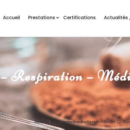
Accueil
Prestations
Certifications
Actualités 
 – Respiration – Méd
Home
Evenements-Ateliers
Atelier Qi Go