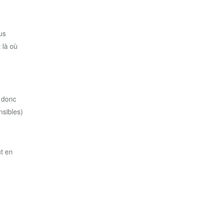
us
 là où
a donc
nsibles)
ut en