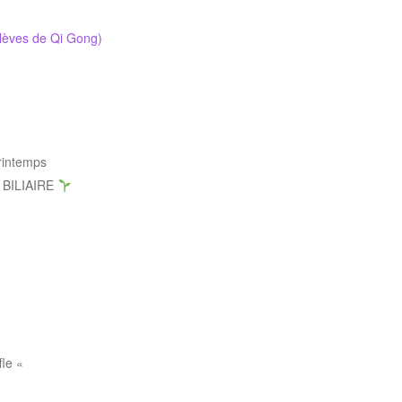
 élèves de Qi Gong)
printemps
 BILIAIRE
fle «