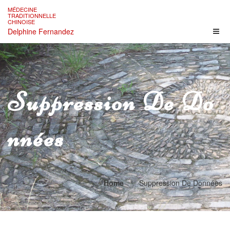
Skip
MÉDECINE
to
TRADITIONNELLE
CHINOISE
content
Delphine Fernandez
Suppression De Do
Nnées
Home
Suppression De Données