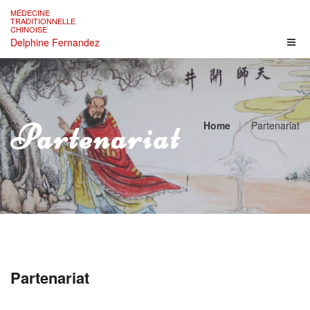
Skip
MÉDECINE
to
TRADITIONNELLE
CHINOISE
content
Delphine Fernandez
Partenariat
Home
Partenariat
Partenariat