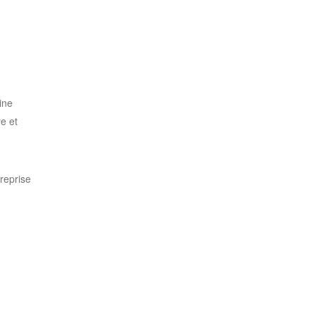
ine
e et
reprise