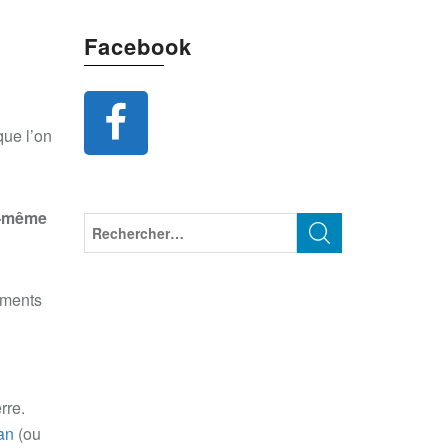
Facebook
que l’on
s-même
ements
rre.
an
(ou