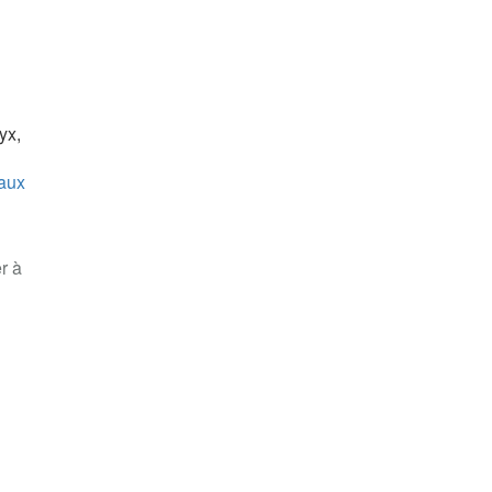
yx,
aux
r à