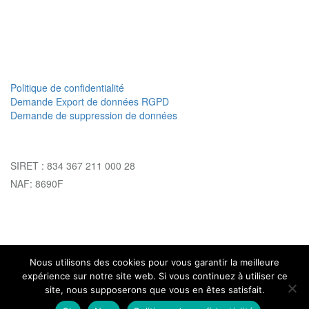
Politique de confidentialité
Demande Export de données RGPD
Demande de suppression de données
SIRET : 834 367 211 000 28
NAF: 8690F
Nous utilisons des cookies pour vous garantir la meilleure
expérience sur notre site web. Si vous continuez à utiliser ce
© 2026
Médecine traditionnelle Chinoise
. All Rights Reserved.
site, nous supposerons que vous en êtes satisfait.