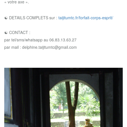
« votre axe ».
☯ DETAILS COMPLETS sur :
taijitumtc.fr/forfait-corps-esprit/
☯ CONTACT :
par tel/sms/whatsapp au 06.83.13.63.27
par mail : delphine.taijitumtc@gmail.com