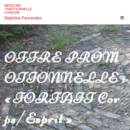
Skip
MÉDECINE
to
TRADITIONNELLE
CHINOISE
content
Delphine Fernandez
OFFRE PROM
OTIONNELLE :
« FORFAIT Cor
Ps/Esprit »