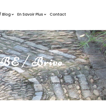
/ Blog
En Savoir Plus
Contact
E / Brive
Home
Posts Tagged "soin De Soi"