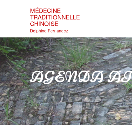
Skip
to
MÉDECINE
content
TRADITIONNELLE
CHINOISE
Delphine Fernandez
AGENDA ATE