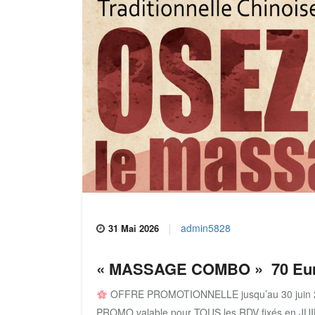
admin5828
31 Mai 2026
« MASSAGE COMBO » 70 Euro
OFFRE PROMOTIONNELLE jusqu’au 30 juin
PROMO valable pour TOUS les RDV fixés en JUIN 