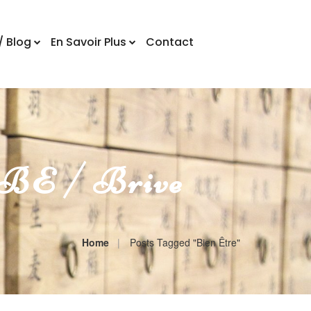
/ Blog
En Savoir Plus
Contact
E / Brive
Home
Posts Tagged "bien Être"