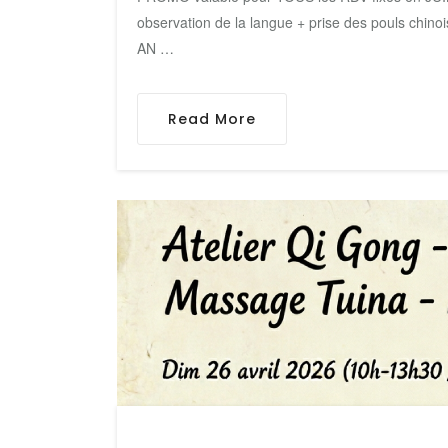
observation de la langue + prise des pouls chino
AN …
Read More