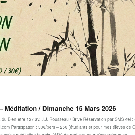
 – Méditation / Dimanche 15 Mars 2026
u Bien-être 127 av. J.J. Rousseau / Brive Réservation par SMS /tel :
l.com Participation : 30€/pers – 25€ (étudiants et pour mes élèves de Q
 coussins méditation fournis. 3H30 de pratique pour s’accorder avec