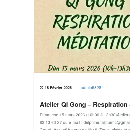
admin5828
18 Février 2026
Atelier Qi Gong – Respiration
Dimanche 15 mars 2026 (10h00 à 13h30)Ateliers d
83 13 63 27 ou e-mail : delphine.taijitumtc@gmai
Gong) Accueil à partir de 9h45. Tapis, plaids et