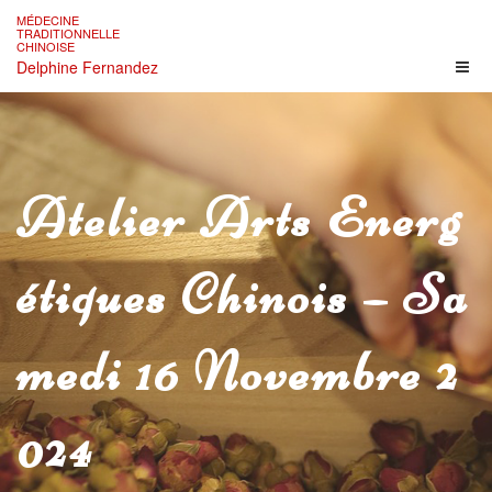
Skip
MÉDECINE
to
TRADITIONNELLE
CHINOISE
content
Delphine Fernandez
Atelier Arts Energ
Étiques Chinois – Sa
Medi 16 Novembre 2
024